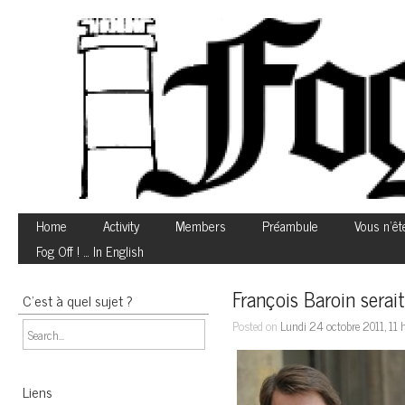
Home
Activity
Members
Préambule
Vous n’êt
Fog Off ! … In English
François Baroin serait
C’est à quel sujet ?
Posted on
Lundi 24 octobre 2011, 11
Liens