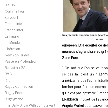
BRL TV
Comme Fou
Europe 1
France Info
France Inter
Le Figaro
François Baroin nous salue bien en faisant son
neuneus
Le Monde
européen. Et à écouter ce dern
Libération
neuneus s’agrandisse au gré d
New York Times
Zone Euro.
Passe en Profondeur
Renvoi au 22
« On sait que l’on ne veut p
RMC
ce cas là, c’est un «
Lehm
RTL
américaine que l’administrati
Rugby Connection
tomber pour faire un exemple
Rugby Pioneers
qui n’est pas optimale » rép
Rugbymane
Elkabbach
, inquiet de l’avan
The Daily Show With Jon Stewart
Angela Merkel
pour sauver l’e