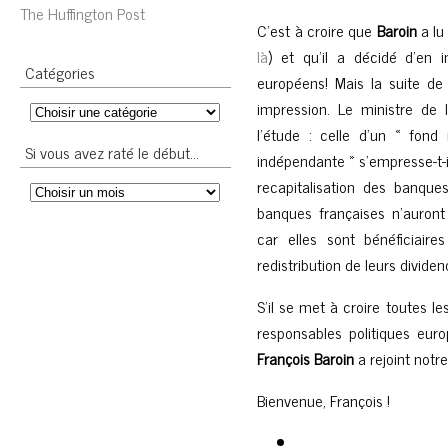
The Huffington Post
C’est à croire que
Baroin
a lu 
là
) et qu’il a décidé d’en 
Catégories
européens! Mais la suite de 
impression. Le ministre de 
l’étude : celle d’un « fon
Si vous avez raté le début…
indépendante » s’empresse-t-il
recapitalisation des banques
banques françaises n’auront
car elles sont bénéficiaire
redistribution de leurs divide
S’il se met à croire toutes l
responsables politiques eur
François Baroin
a rejoint notr
Bienvenue, François !