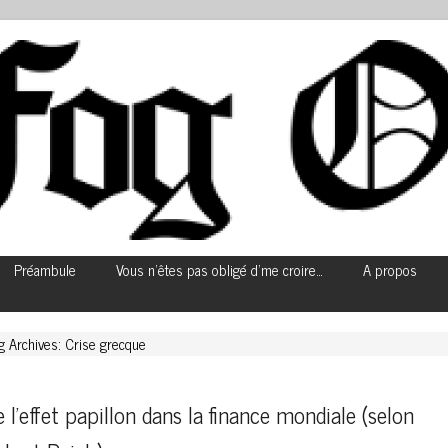
Préambule
Vous n’êtes pas obligé d’me croire…
A propos
g Archives: Crise grecque
 l’effet papillon dans la finance mondiale (selon 