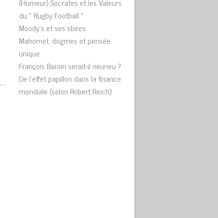
(Humeur) Socrates et les Valeurs
du « Rugby Football »
Moody’s et ses sbires
Mahomet, dogmes et pensée
unique
François Baroin serait-il neuneu ?
De l’effet papillon dans la finance
mondiale (selon Robert Reich)