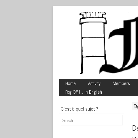
Home
Activity
Members
Fog Off ! … In English
Ta
C’est à quel sujet ?
De