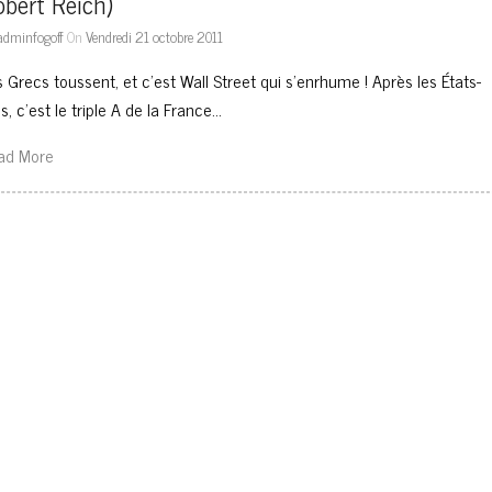
bert Reich)
adminfogoff
On
Vendredi 21 octobre 2011
 Grecs toussent, et c’est Wall Street qui s’enrhume ! Après les États-
s, c’est le triple A de la France…
ad More