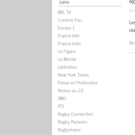
Ro
Liens
By
BRL TV
Comme Fou
Les
Europe 1
Uni
France Info
Re
France Inter
Le Figaro
Le Monde
Libération
New York Times
Passe en Profondeur
Renvoi au 22
RMC
RTL
Rugby Connection
Rugby Pioneers
Rugbymane