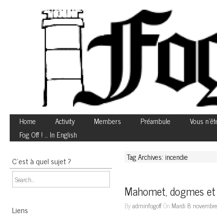
Home
Activity
Members
Préambule
Vous n’êt
Fog Off ! … In English
Tag Archives: incendie
C’est à quel sujet ?
Mahomet, dogmes et 
By
adminfogoff
On
Mardi 8 novembre
Liens