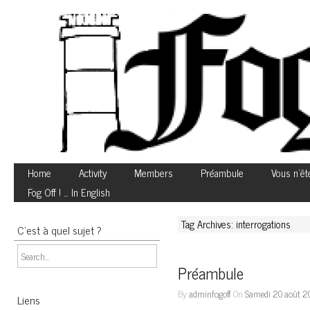
Home
Activity
Members
Préambule
Vous n’êt
Fog Off ! … In English
Tag Archives: interrogations
C’est à quel sujet ?
Préambule
By
adminfogoff
On
Samedi 20 août 2
Liens