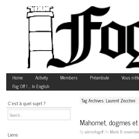
Home
Activity
Members
Préambule
Vous n’êt
Fog Off ! … In English
Tag Archives: Laurent Zecchini
C’est à quel sujet ?
Mahomet, dogmes et 
By
adminfogoff
On
Mardi 8 novembre
Liens