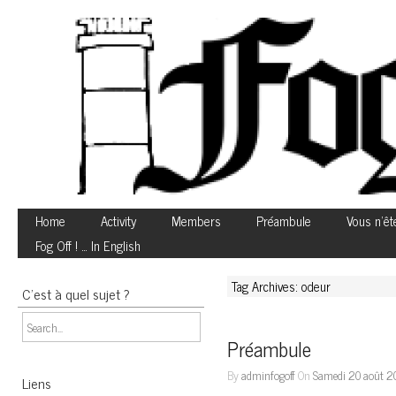
Home
Activity
Members
Préambule
Vous n’êt
Fog Off ! … In English
Tag Archives: odeur
C’est à quel sujet ?
Préambule
By
adminfogoff
On
Samedi 20 août 2
Liens