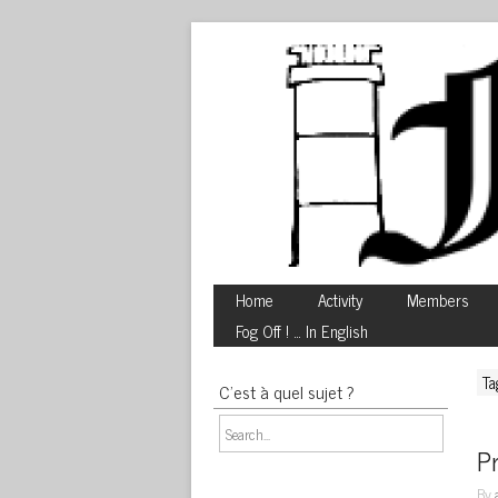
Home
Activity
Members
Fog Off ! … In English
Ta
C’est à quel sujet ?
P
By