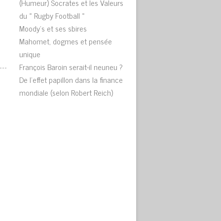
(Humeur) Socrates et les Valeurs
du « Rugby Football »
Moody’s et ses sbires
Mahomet, dogmes et pensée
unique
François Baroin serait-il neuneu ?
De l’effet papillon dans la finance
mondiale (selon Robert Reich)