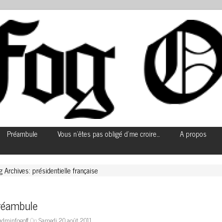
Préambule
Vous n’êtes pas obligé d’me croire…
A propos
g Archives: présidentielle française
réambule
adminfogoff
On
Samedi 20 août 2011