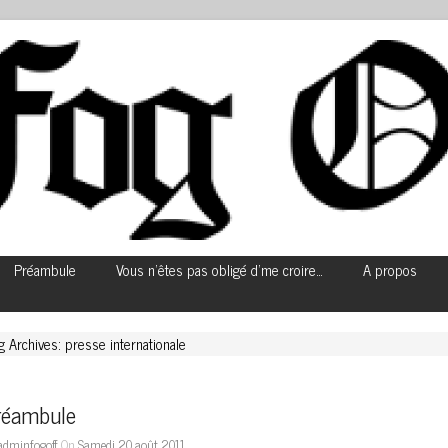
Préambule
Vous n’êtes pas obligé d’me croire…
A propos
g Archives: presse internationale
réambule
adminfogoff
On
Samedi 20 août 2011