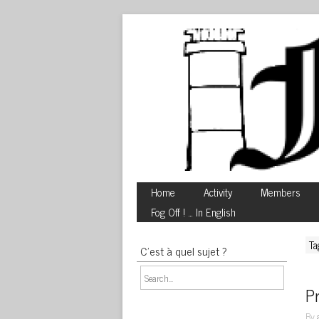
Home
Activity
Members
Fog Off ! … In English
Ta
C’est à quel sujet ?
P
By