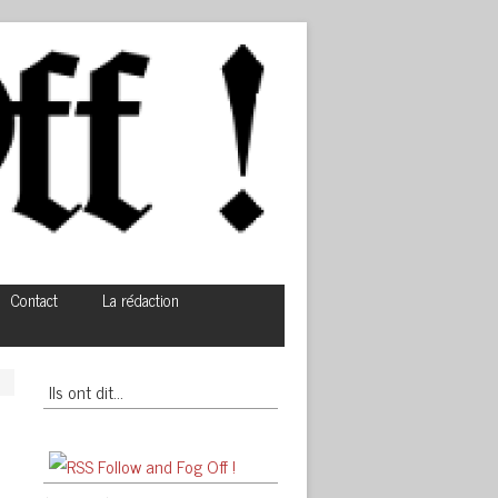
Contact
La rédaction
Ils ont dit…
Follow and Fog Off !