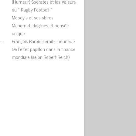
(Humeur) Socrates et les Valeurs
du « Rugby Football »
Moody’s et ses sbires
Mahomet, dogmes et pensée
unique
François Baroin serait-il neuneu ?
De l’effet papillon dans la finance
mondiale (selon Robert Reich)