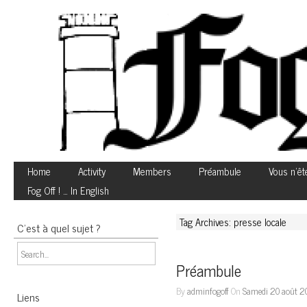
Home
Activity
Members
Préambule
Vous n’êt
Fog Off ! … In English
Tag Archives: presse locale
C’est à quel sujet ?
Préambule
By
adminfogoff
On
Samedi 20 août 2
Liens