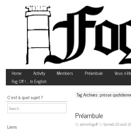
Home
Activity
Members
Préambule
Vous n’êt
Fog Off ! … In English
Tag Archives: presse quotidienn
C’est à quel sujet ?
Préambule
By
adminfogoff
On
Samedi 20 août 2
Liens