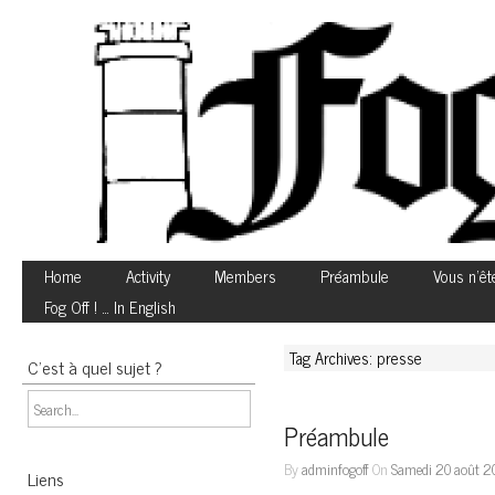
Home
Activity
Members
Préambule
Vous n’êt
Fog Off ! … In English
Tag Archives: presse
C’est à quel sujet ?
Préambule
By
adminfogoff
On
Samedi 20 août 2
Liens