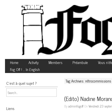
Home
Activity
Members
Préambule
Vous n’êt
Fog Off ! … In English
Tag Archives: rétrocommissions
C’est à quel sujet ?
(Edito) Nadine Morano
By
adminfogoff
On
Vendredi 23 septe
Liens