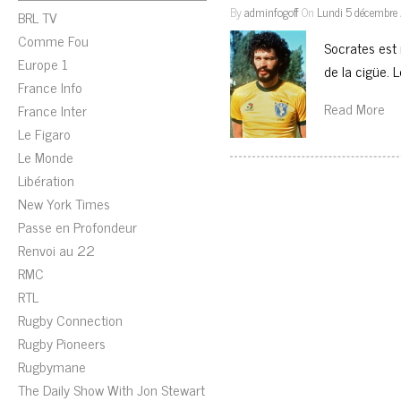
By
adminfogoff
On
Lundi 5 décembre
BRL TV
Comme Fou
Socrates est 
Europe 1
de la cigüe. 
France Info
Read More
France Inter
Le Figaro
Le Monde
Libération
New York Times
Passe en Profondeur
Renvoi au 22
RMC
RTL
Rugby Connection
Rugby Pioneers
Rugbymane
The Daily Show With Jon Stewart