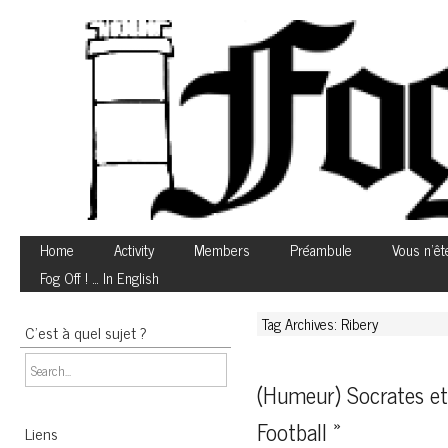
Home
Activity
Members
Préambule
Vous n’êt
Fog Off ! … In English
Tag Archives: Ribery
C’est à quel sujet ?
(Humeur) Socrates et 
Football »
Liens