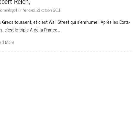
bert Reich)
adminfogoff
On
Vendredi 21 octobre 2011
 Grecs toussent, et c’est Wall Street qui s’enrhume ! Après les États-
s, c’est le triple A de la France…
ad More