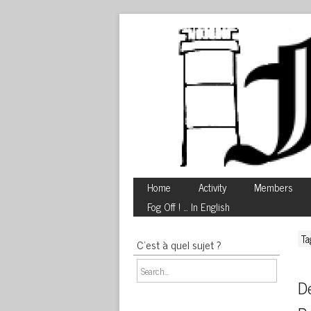
Home
Activity
Members
Fog Off ! … In English
Ta
C’est à quel sujet ?
De