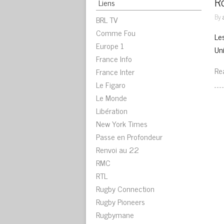
Ro
Liens
By
BRL TV
Comme Fou
Les
Europe 1
Uni
France Info
Re
France Inter
Le Figaro
Le Monde
Libération
New York Times
Passe en Profondeur
Renvoi au 22
RMC
RTL
Rugby Connection
Rugby Pioneers
Rugbymane