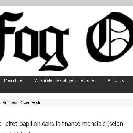
Préambule
Vous n’êtes pas obligé d’me croire…
A propos
g Archives: Rober Reich
 l’effet papillon dans la finance mondiale (selon 