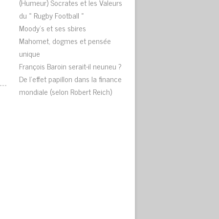
(Humeur) Socrates et les Valeurs
du « Rugby Football »
Moody’s et ses sbires
Mahomet, dogmes et pensée
unique
François Baroin serait-il neuneu ?
De l’effet papillon dans la finance
mondiale (selon Robert Reich)