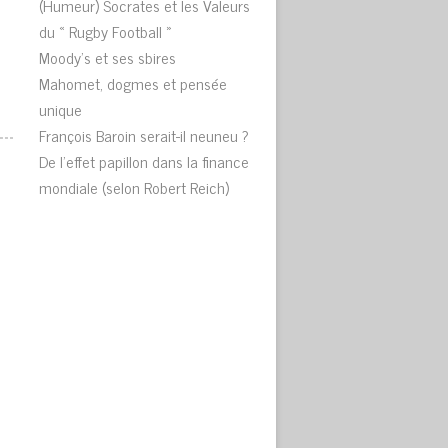
(Humeur) Socrates et les Valeurs
du « Rugby Football »
Moody’s et ses sbires
Mahomet, dogmes et pensée
unique
François Baroin serait-il neuneu ?
De l’effet papillon dans la finance
mondiale (selon Robert Reich)