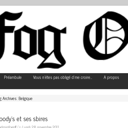
Préambule
Vous n’êtes pas obligé d’me croire…
A propos
g Archives: Belgique
ody’s et ses sbires
adminfogoff
On
Lundi 28 novembre 2011