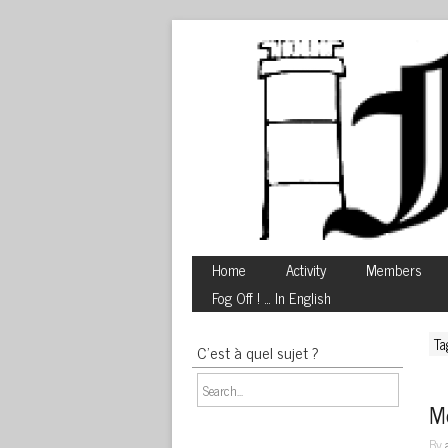
Home
Activity
Members
Fog Off ! … In English
Ta
C’est à quel sujet ?
Mo
By