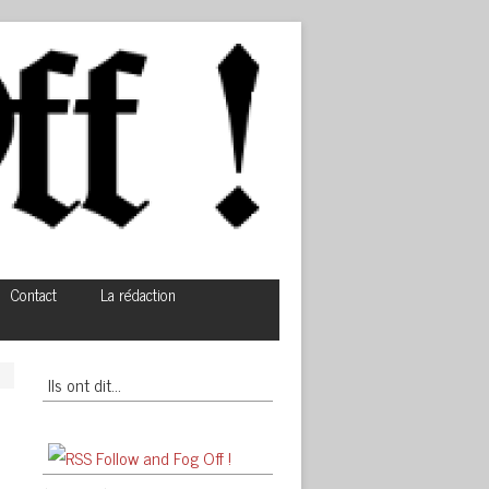
Contact
La rédaction
Ils ont dit…
Follow and Fog Off !