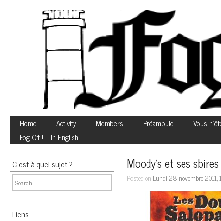
Home
Activity
Members
Préambule
Vous n’êt
Fog Off ! … In English
Moody’s et ses sbires
C’est à quel sujet ?
Posted on
Lundi 28 novembre 2011, 
Liens