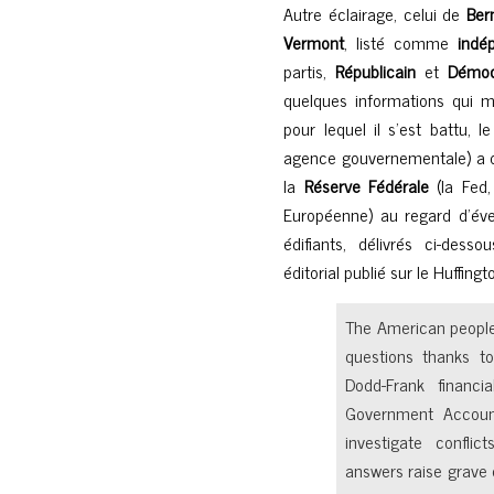
Autre éclairage, celui de
Ber
Vermont
, listé comme
indé
partis,
Républicain
et
Démoc
quelques informations qui 
pour lequel il s’est battu, l
agence gouvernementale) a d
la
Réserve Fédérale
(la Fed,
Européenne) au regard d’évent
édifiants, délivrés ci-des
éditorial publié sur le Huffingt
The American people 
questions thanks t
Dodd-Frank financi
Government Account
investigate confli
answers raise grave 