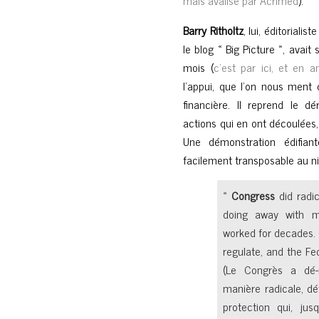
mais avalisé par Acrimed
).
Barry Ritholtz
, lui, éditorial
le blog « Big Picture », ava
mois (
c’est par ici, et en an
l’appui, que l’on nous ment 
financière. Il reprend le d
actions qui en ont découlées, 
Une démonstration édifian
facilement transposable au ni
«
Congress
did radi
doing away with m
worked for decades. 
regulate, and the Fe
(Le Congrès a dé-r
manière radicale, d
protection qui, jus