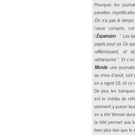
Pourquoi les journa
pareilles mystificat
On n’a pas le temps
l’avoir compris, co
l’
Expansion
: «
Les ba
payés pour ça. Ce qui 
réfléchissent, et d
retranscrire
». Et c’es
Monde
, une journal
au mois d’août, soit 
en a signé 18, et ce n
De plus les banques
est le média de réfé
viennent y puiser leu
en a été témoin duran
la télé permet aux b
bien plus loin que le