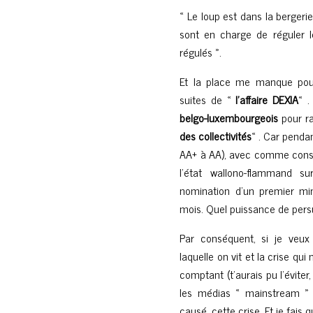
« Le loup est dans la bergeri
sont en charge de réguler 
régulés ».
Et la place me manque pour
suites de «
l’affaire DEXIA
« .
belgo-luxembourgeois
pour ra
des collectivités
« . Car pend
AA+ à AA), avec comme cons
l’état wallono-flammand s
nomination d’un premier min
mois. Quel puissance de per
Par conséquent, si je veu
laquelle on vit et la crise qu
comptant (t’aurais pu l’évite
les médias « mainstream » c
causé, cette crise. Et je fais