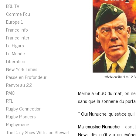
BRL TV
Comme Fou
Europe 1
France Info
France Inter
Le Figaro
Le Monde
Libération
New York Times
Passe en Profondeur
L'affiche du film "Les 12 
Renvoi au 22
RMC
Même à 6h30 du mat’, on ne 
RTL
sans que la sonnerie du port
Rugby Connection
« Oui Nunuche, qu’est-ce qu’il
Rugby Pioneers
Rugbymane
Ma
cousine Nunuche
–
dont 
The Daily Show With Jon Stewart
News dès qu’il y a un événem