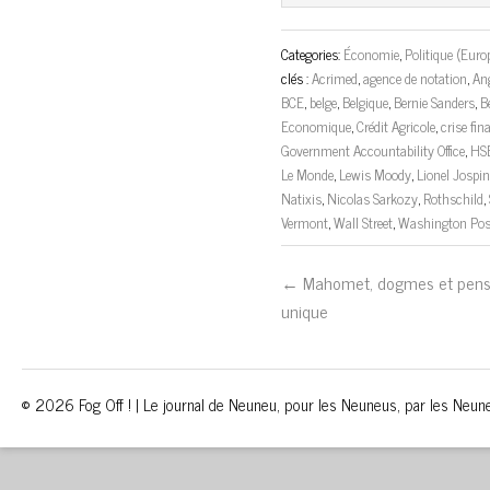
Categories:
Économie
,
Politique (Euro
clés :
Acrimed
,
agence de notation
,
An
BCE
,
belge
,
Belgique
,
Bernie Sanders
,
B
Economique
,
Crédit Agricole
,
crise fin
Government Accountability Office
,
HS
Le Monde
,
Lewis Moody
,
Lionel Jospi
Natixis
,
Nicolas Sarkozy
,
Rothschild
,
Vermont
,
Wall Street
,
Washington Pos
← Mahomet, dogmes et pen
unique
© 2026 Fog Off ! | Le journal de Neuneu, pour les Neuneus, par les Neun