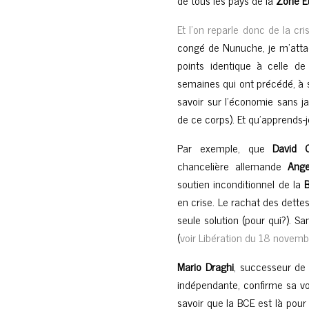
de tous les pays de la
Zone E
Et l’on reparle donc de la cr
congé de Nunuche, je m’attaqu
points identique à celle de l
semaines qui ont précédé, à s
savoir sur l’économie sans j
de ce corps). Et qu’apprends-
Par exemple, que
David 
chancelière allemande
Ange
soutien inconditionnel de la
en crise. Le rachat des dette
seule solution (pour qui?). Sa
(
voir Libération du 18 novemb
Mario Draghi
, successeur d
indépendante, confirme sa vol
savoir que la BCE est là pou