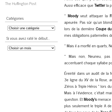
The Huffington Post
Aussi efficace que
Twitter
la p’
«
Moody
veut attaquer la
F
Catégories
apeurée. Pas sûr qu’un blondi
lors de la dernière
Coupe du
mes obligations paternelles d
Si vous avez raté le début…
« Mais il a morflé en quarts, N
« Mais non, Neuneu, pa
accentuant chaque syllabe po
Éreinté dans un audit de la 
3e ligne du XV de la Rose, av
Zéros à Triple Héros » lors d
Mais à l’évidence, c’était mai
question. Et
Moody’s
menace d
plus seulement le triple A d