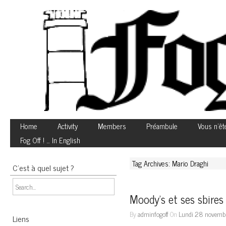
Home
Activity
Members
Préambule
Vous n’êt
Fog Off ! … In English
Tag Archives: Mario Draghi
C’est à quel sujet ?
Moody’s et ses sbires
By
adminfogoff
On
Lundi 28 novemb
Liens