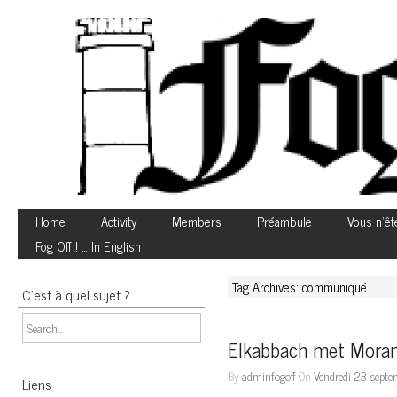
Home
Activity
Members
Préambule
Vous n’êt
Fog Off ! … In English
Tag Archives: communiqué
C’est à quel sujet ?
Elkabbach met Morano 
By
adminfogoff
On
Vendredi 23 septe
Liens