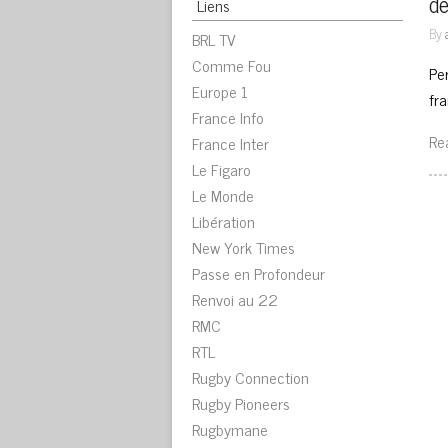
dé
Liens
By
BRL TV
Comme Fou
Pe
Europe 1
fra
France Info
Re
France Inter
Le Figaro
Le Monde
Libération
New York Times
Passe en Profondeur
Renvoi au 22
RMC
RTL
Rugby Connection
Rugby Pioneers
Rugbymane