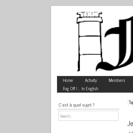
Home
Activity
Members
Fog Off ! … In English
Ta
C’est à quel sujet ?
Je