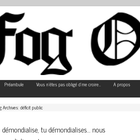
Préambule
Vous n’êtes pas obligé d’me croire…
A propos
g Archives: déficit public
 démondialise, tu démondialises… nous 