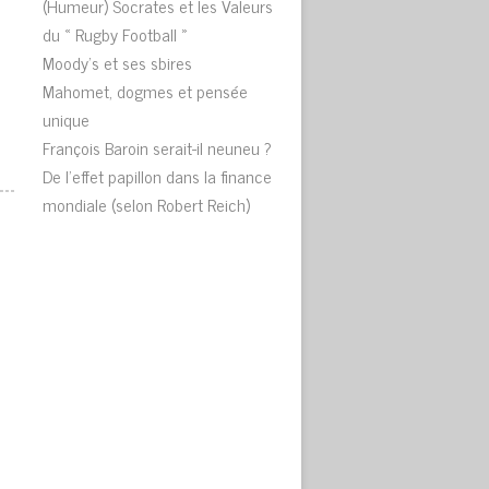
(Humeur) Socrates et les Valeurs
du « Rugby Football »
Moody’s et ses sbires
Mahomet, dogmes et pensée
unique
François Baroin serait-il neuneu ?
De l’effet papillon dans la finance
mondiale (selon Robert Reich)