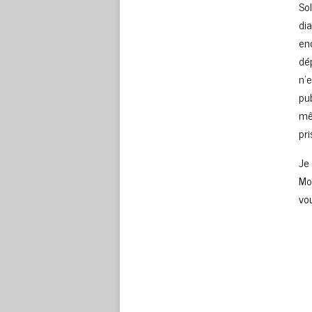
So
di
en
dé
n’
pu
mê
pr
Je
Mo
vou