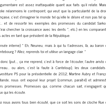
argumentaire est assez inattaquable quant aux faits qu’il relate. Mais
blie néanmoins le contrepoint, qui veut que la particularité de la dro
nçaise, c’est d’imaginer le monde tel qu’elle le désire et non pas tel qu
t… et de ressortir les exemples des promesses du candidat Sarko
 j’irai chercher la croissance avec les dents », etc.) en les comparan
s actes en tant que président de la République.
ensée interne) « Eh, Neuneu, mais à qui tu t’adresses, là, au baron 
tebourg ? Allez, reprends toi et utilise un langage clair. »
 donc (put…, ça me reprend, c’est à force de l’écouter, l’autre aristo
rreau… ou alors, c’est la faute à Canteloup), les deux candidats
investiture PS pour la présidentielle de 2012, Martine Aubry et Franç
llande, nous ont exposé leur projet (commun, paraît-il) et administ
urs promesses. Promesses qui, comme chacun sait, n’engagent q
ux qui les écoute.
 si nous avons tous bien écouté, que ce soit les sons de cloche Rue 