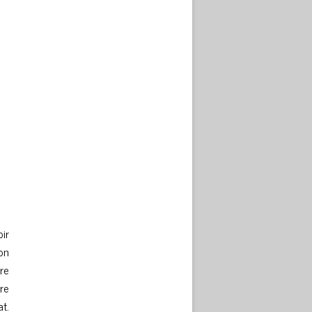
oir
on
ire
tre
t.