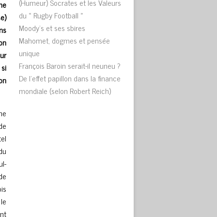
(Humeur) Socrates et les Valeurs
me
du « Rugby Football »
e)
Moody’s et ses sbires
ns
Mahomet, dogmes et pensée
on
unique
ur
François Baroin serait-il neuneu ?
si
De l’effet papillon dans la finance
on
mondiale (selon Robert Reich)
he
de
tel
du
l-
de
is
 le
nt