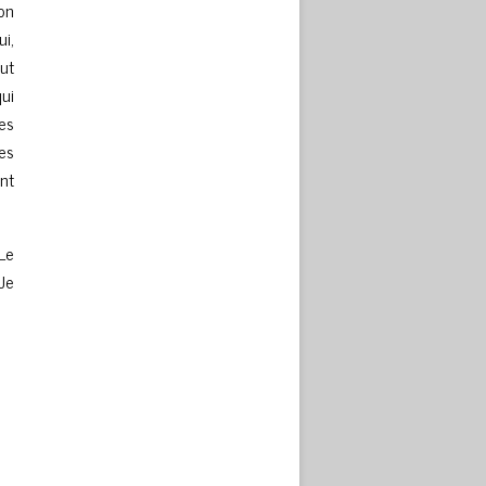
on
ui,
ut
ui
ses
es
ont
Le
Je