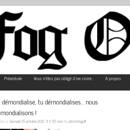
Préambule
Vous n’êtes pas obligé d’me croire…
A propos
 démondialise, tu démondialises… nous 
mondialisons !
ted on
Samedi 15 octobre 2011, 9 h 55 min
By
adminfogoff