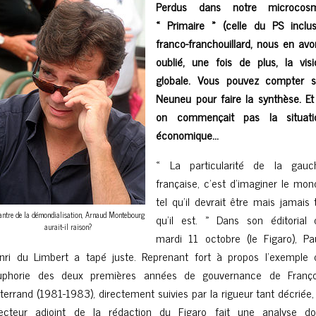
Perdus dans notre microcos
« Primaire » (celle du PS inclus
franco-franchouillard, nous en avo
oublié, une fois de plus, la visi
globale. Vous pouvez compter s
Neuneu pour faire la synthèse. Et 
on commençait pas la situati
économique…
« La particularité de la gauc
française, c’est d’imaginer le mon
tel qu’il devrait être mais jamais 
antre de la démondialisation, Arnaud Montebourg
qu’il est. » Dans son éditorial 
aurait-il raison?
mardi 11 octobre (le Figaro), Pau
nri du Limbert a tapé juste. Reprenant fort à propos l’exemple 
euphorie des deux premières années de gouvernance de Franço
tterrand (1981-1983), directement suivies par la rigueur tant décriée,
recteur adjoint de la rédaction du Figaro fait une analyse do