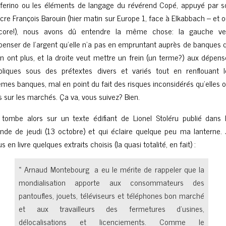
lferino ou les éléments de langage du révérend Copé, appuyé par s
acre François Barouin (hier matin sur Europe 1, face à Elkabbach – et o
core!), nous avons dû entendre la même chose: la gauche ve
penser de l’argent qu’elle n’a pas en empruntant auprès de banques q
en ont plus, et la droite veut mettre un frein (un terme?) aux dépen
bliques sous des prétextes divers et variés tout en renflouant l
mes banques, mal en point du fait des risques inconsidérés qu’elles 
is sur les marchés. Ça va, vous suivez? Bien.
 tombe alors sur un texte édifiant de Lionel Stoléru publié dans 
nde de jeudi (13 octobre) et qui éclaire quelque peu ma lanterne. 
s en livre quelques extraits choisis (la quasi totalité, en fait) :
« Arnaud Montebourg a eu le mérite de rappeler que la
mondialisation apporte aux consommateurs des
pantoufles, jouets, téléviseurs et téléphones bon marché
et aux travailleurs des fermetures d’usines,
délocalisations et licenciements. Comme le