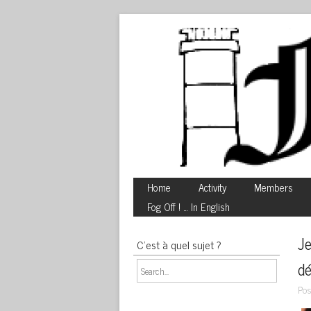
Home
Activity
Members
Fog Off ! … In English
Je
C’est à quel sujet ?
dé
Pos