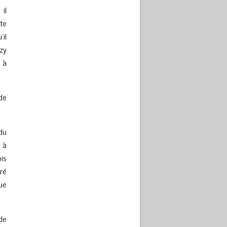
 il
ite
’il
zy
t à
de
 du
 à
ois
ré
ue
de