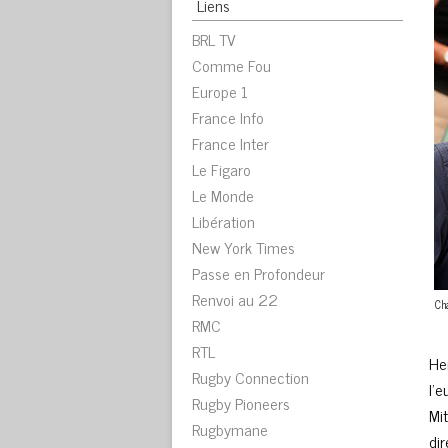
Liens
BRL TV
Comme Fou
Europe 1
France Info
France Inter
Le Figaro
Le Monde
Libération
New York Times
Passe en Profondeur
Renvoi au 22
Ch
RMC
RTL
He
Rugby Connection
l’
Rugby Pioneers
Mi
Rugbymane
di