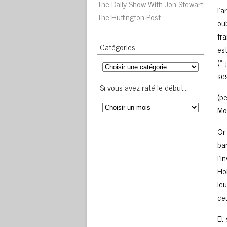
The Daily Show With Jon Stewart
l’
The Huffington Post
ou
fra
Catégories
es
(«
se
Si vous avez raté le début…
(p
Mon
Or
ba
l’
Ho
le
ce
Et