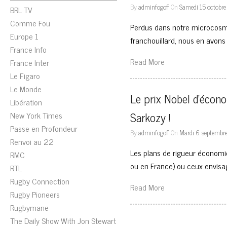
By
adminfogoff
On
Samedi 15 octobre
BRL TV
Comme Fou
Perdus dans notre microcosme 
Europe 1
franchouillard, nous en avons o
France Info
Read More
France Inter
Le Figaro
Le Monde
Le prix Nobel d’écono
Libération
Sarkozy !
New York Times
Passe en Profondeur
By
adminfogoff
On
Mardi 6 septembr
Renvoi au 22
Les plans de rigueur écono
RMC
ou en France) ou ceux envisa
RTL
Rugby Connection
Read More
Rugby Pioneers
Rugbymane
The Daily Show With Jon Stewart