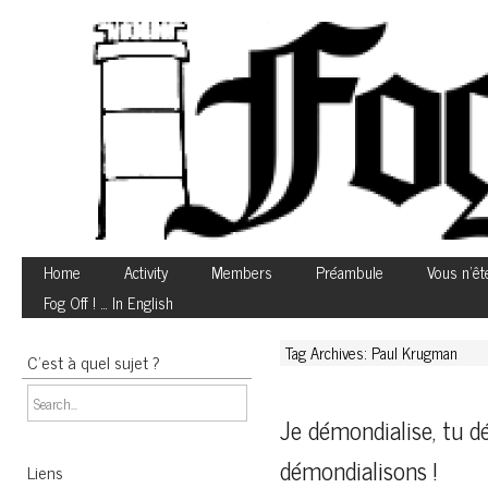
Home
Activity
Members
Préambule
Vous n’êt
Fog Off ! … In English
Tag Archives: Paul Krugman
C’est à quel sujet ?
Je démondialise, tu d
démondialisons !
Liens