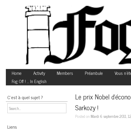
Home
Activity
Members
Préambule
Vous n’êt
Fog Off ! … In English
Le prix Nobel d’écono
C’est à quel sujet ?
Sarkozy !
Posted on
Mardi 6 septembre 2011, 1
Liens