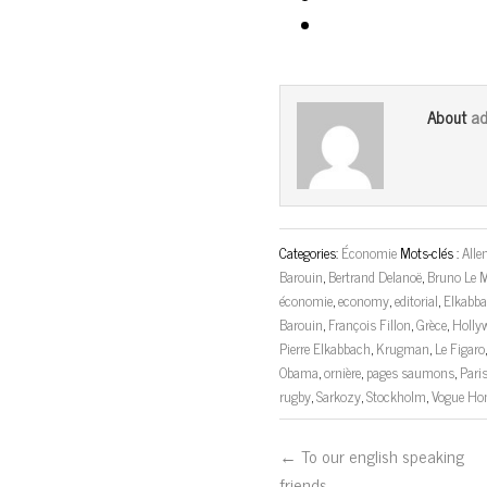
ad
About
Categories:
Économie
Mots-clés :
All
Barouin
,
Bertrand Delanoë
,
Bruno Le M
économie
,
economy
,
editorial
,
Elkabb
Barouin
,
François Fillon
,
Grèce
,
Holly
Pierre Elkabbach
,
Krugman
,
Le Figaro
Obama
,
ornière
,
pages saumons
,
Pari
rugby
,
Sarkozy
,
Stockholm
,
Vogue H
← To our english speaking
friends…