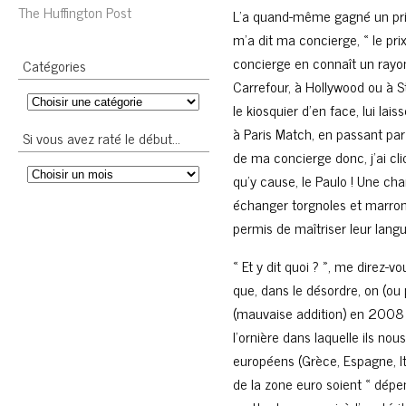
The Huffington Post
L’a quand-même gagné un prix,
m’a dit ma concierge, « le pr
concierge en connaît un rayon
Catégories
Carrefour, à Hollywood ou à S
le kiosquier d’en face, lui lai
à Paris Match, en passant pa
Si vous avez raté le début…
de ma concierge donc, j’ai cl
qu’y cause, le Paulo ! Une c
échanger torgnoles et marro
permis de maîtriser leur langu
« Et y dit quoi ? », me direz-vo
que, dans le désordre, on (o
(mauvaise addition) en 2008 e
l’ornière dans laquelle ils nou
européens (Grèce, Espagne, It
de la zone euro soient « dépe