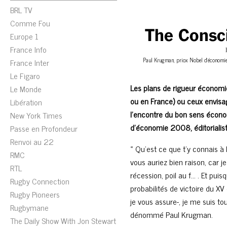
BRL TV
Comme Fou
Europe 1
France Info
Paul Krugman, priox Nobel d'économie 
France Inter
Le Figaro
Les plans de rigueur écono
Le Monde
ou en France) ou ceux envisa
Libération
l’encontre du bon sens écono
New York Times
d’économie 2008, éditorialist
Passe en Profondeur
Renvoi au 22
« Qu’est ce que t’y connais à
RMC
vous auriez bien raison, car j
RTL
récession, poil au f… . Et pui
Rugby Connection
probabilités de victoire du X
Rugby Pioneers
je vous assure-, je me suis tou
Rugbymane
dénommé Paul Krugman.
The Daily Show With Jon Stewart