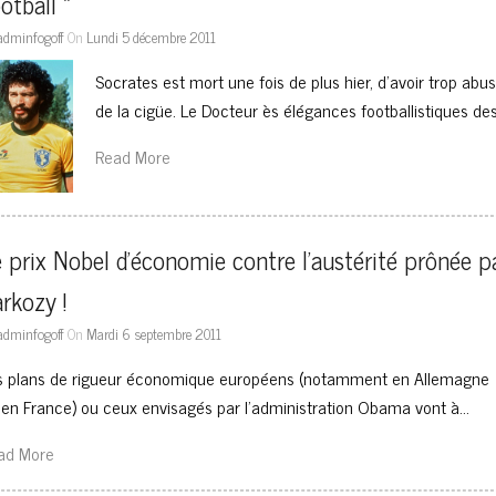
otball »
adminfogoff
On
Lundi 5 décembre 2011
Socrates est mort une fois de plus hier, d’avoir trop abu
de la cigüe. Le Docteur ès élégances footballistiques de
Read More
 prix Nobel d’économie contre l’austérité prônée pa
rkozy !
adminfogoff
On
Mardi 6 septembre 2011
s plans de rigueur économique européens (notamment en Allemagne
 en France) ou ceux envisagés par l’administration Obama vont à…
ad More