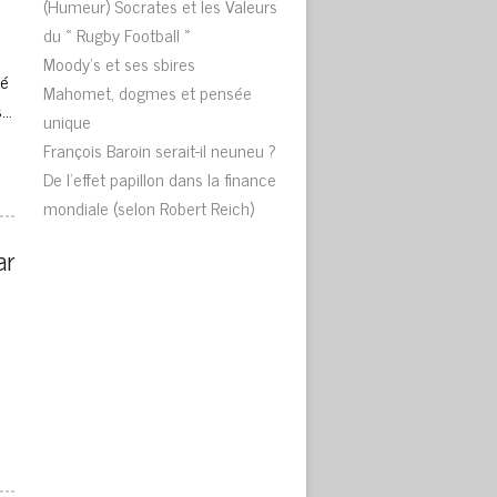
(Humeur) Socrates et les Valeurs
du « Rugby Football »
Moody’s et ses sbires
sé
Mahomet, dogmes et pensée
s…
unique
François Baroin serait-il neuneu ?
De l’effet papillon dans la finance
mondiale (selon Robert Reich)
r 