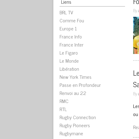
Fo
Liens
By
BRL TV
Comme Fou
Europe 1
France Info
France Inter
Le Figaro
Le Monde
Libération
Le
New York Times
Sa
Passe en Profondeur
Renvoi au 22
By
RMC
Le
RTL
ou
Rugby Connection
Rugby Pioneers
Re
Rugbymane