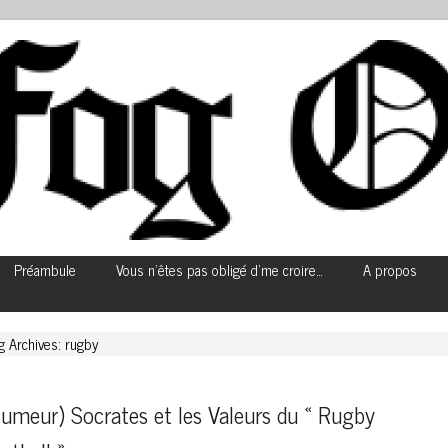
Préambule
Vous n’êtes pas obligé d’me croire…
A propos
g Archives: rugby
umeur) Socrates et les Valeurs du « Rugby 