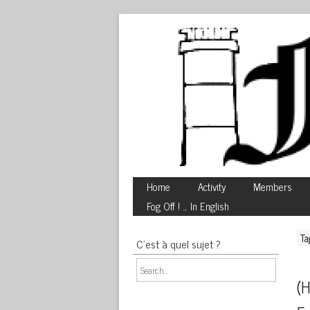
Home
Activity
Members
Fog Off ! … In English
Ta
C’est à quel sujet ?
(H