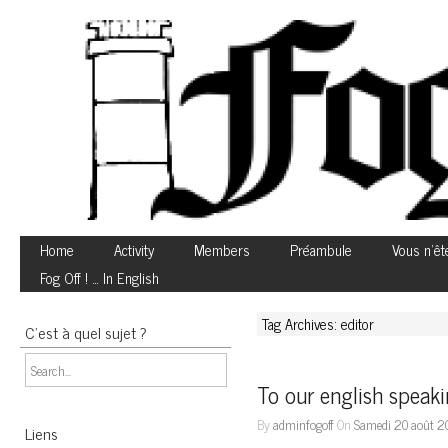
Home
Activity
Members
Préambule
Vous n’êt
Fog Off ! … In English
Tag Archives: editor
C’est à quel sujet ?
To our english speaki
By
adminfogoff
On
Samedi 20 août 2
Liens