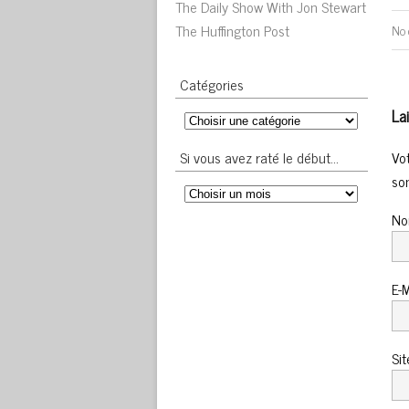
The Daily Show With Jon Stewart
The Huffington Post
No 
Catégories
La
Vo
Si vous avez raté le début…
so
N
E-
Si