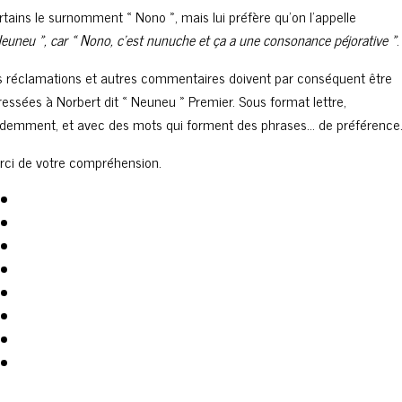
rtains le surnomment « Nono », mais lui préfère qu’on l’appelle
Neuneu », car « Nono, c’est nunuche et ça a une consonance péjorative »
.
s réclamations et autres commentaires doivent par conséquent être
ressées à Norbert dit « Neuneu » Premier. Sous format lettre,
idemment, et avec des mots qui forment des phrases… de préférence
rci de votre compréhension.