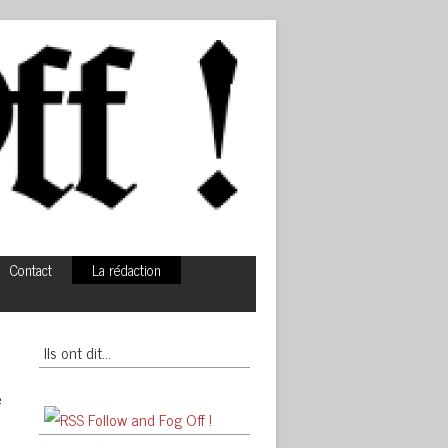
Contact
La rédaction
Ils ont dit…
e
Follow and Fog Off !