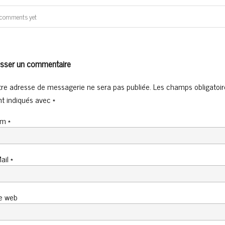
comments yet
isser un commentaire
tre adresse de messagerie ne sera pas publiée. Les champs obligatoir
nt indiqués avec
*
om
*
Mail
*
te web