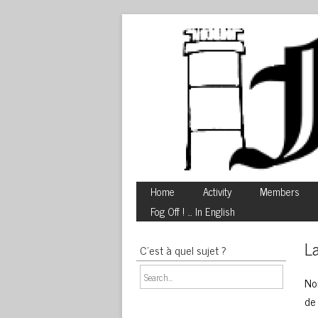
Home
Activity
Members
Fog Off ! … In English
La
C’est à quel sujet ?
No
de 