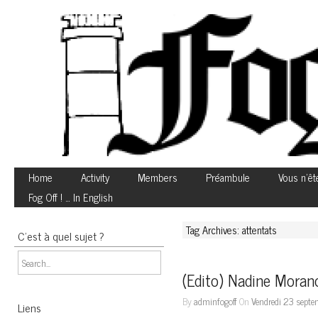
Home
Activity
Members
Préambule
Vous n’êt
Fog Off ! … In English
Tag Archives: attentats
C’est à quel sujet ?
(Edito) Nadine Morano
By
adminfogoff
On
Vendredi 23 septe
Liens