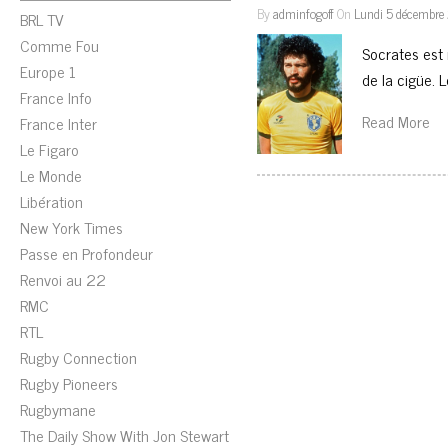
By
adminfogoff
On
Lundi 5 décembre
BRL TV
Comme Fou
Socrates est 
Europe 1
de la cigüe. 
France Info
Read More
France Inter
Le Figaro
Le Monde
Libération
New York Times
Passe en Profondeur
Renvoi au 22
RMC
RTL
Rugby Connection
Rugby Pioneers
Rugbymane
The Daily Show With Jon Stewart