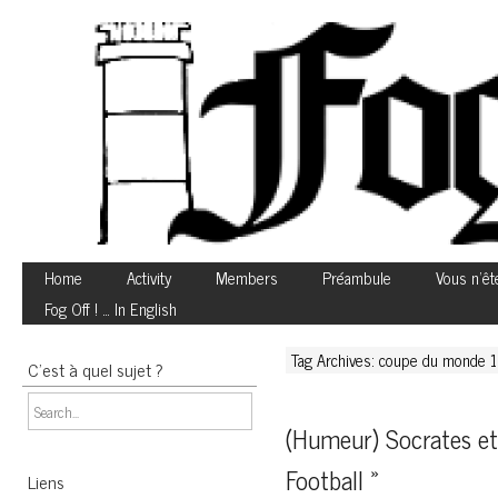
Home
Activity
Members
Préambule
Vous n’êt
Fog Off ! … In English
Tag Archives: coupe du monde
C’est à quel sujet ?
(Humeur) Socrates et 
Football »
Liens