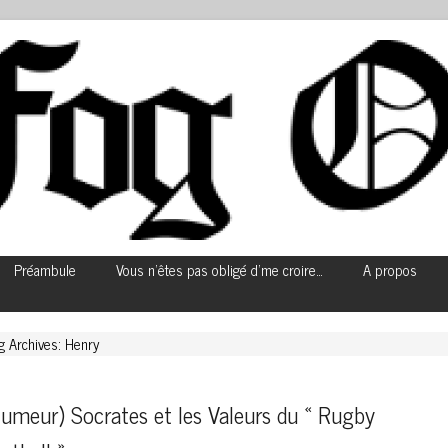
Préambule
Vous n’êtes pas obligé d’me croire…
A propos
g Archives: Henry
umeur) Socrates et les Valeurs du « Rugby 