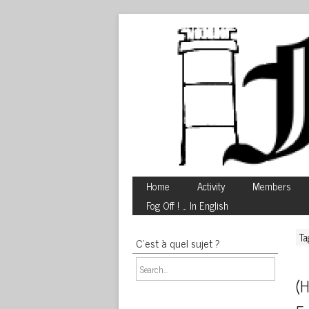
Home
Activity
Members
Fog Off ! … In English
Ta
C’est à quel sujet ?
(H