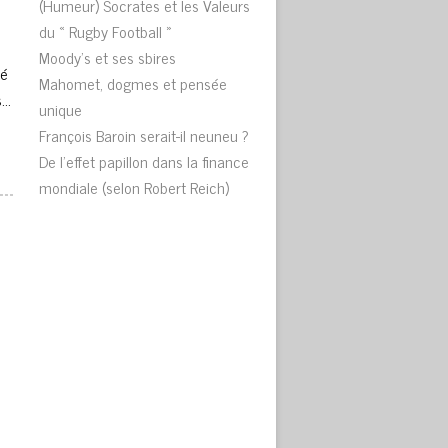
(Humeur) Socrates et les Valeurs
du « Rugby Football »
Moody’s et ses sbires
sé
Mahomet, dogmes et pensée
s…
unique
François Baroin serait-il neuneu ?
De l’effet papillon dans la finance
mondiale (selon Robert Reich)