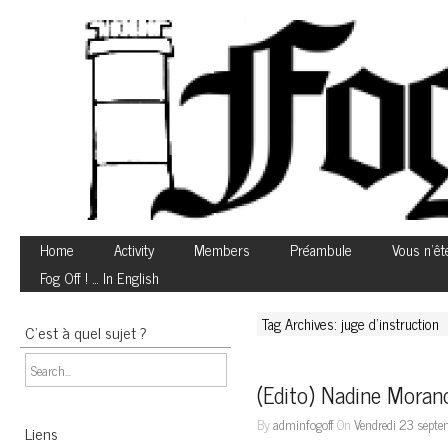
Home
Activity
Members
Préambule
Vous n’êt
Fog Off ! … In English
Tag Archives: juge d’instruction
C’est à quel sujet ?
(Edito) Nadine Morano
By
adminfogoff
On
Vendredi 23 septe
Liens