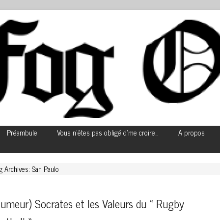
Préambule
Vous n’êtes pas obligé d’me croire…
A propos
g Archives: San Paulo
umeur) Socrates et les Valeurs du « Rugby 