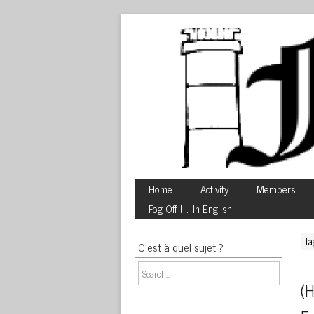
Home
Activity
Members
Fog Off ! … In English
Ta
C’est à quel sujet ?
(H