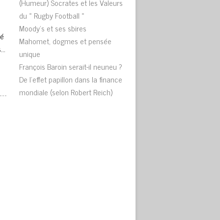
(Humeur) Socrates et les Valeurs
du « Rugby Football »
Moody’s et ses sbires
sé
Mahomet, dogmes et pensée
s…
unique
François Baroin serait-il neuneu ?
De l’effet papillon dans la finance
mondiale (selon Robert Reich)