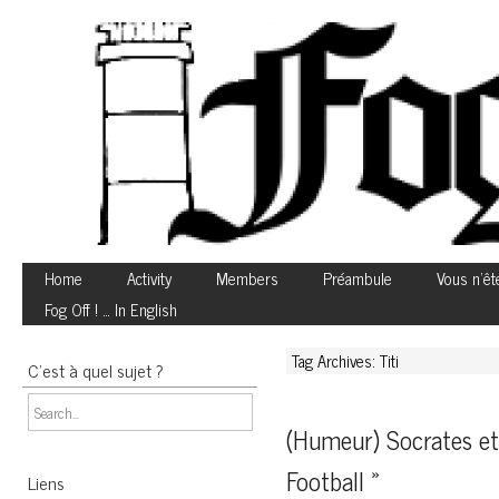
Home
Activity
Members
Préambule
Vous n’êt
Fog Off ! … In English
Tag Archives: Titi
C’est à quel sujet ?
(Humeur) Socrates et 
Football »
Liens