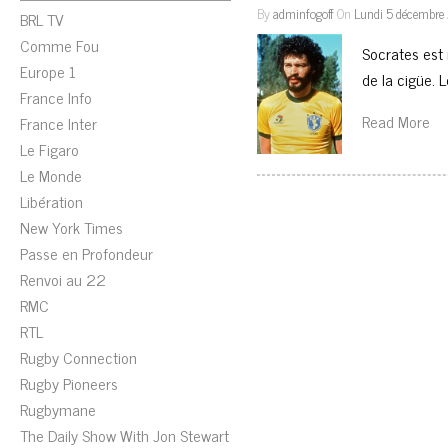
By
adminfogoff
On
Lundi 5 décembre
BRL TV
Comme Fou
Socrates est 
Europe 1
de la cigüe. 
France Info
Read More
France Inter
Le Figaro
Le Monde
Libération
New York Times
Passe en Profondeur
Renvoi au 22
RMC
RTL
Rugby Connection
Rugby Pioneers
Rugbymane
The Daily Show With Jon Stewart