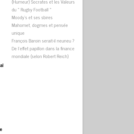
(Humeur) Socrates et les Valeurs
du « Rugby Football »
Moody’s et ses sbires
Mahomet, dogmes et pensée
unique
François Baroin serait-il neuneu ?
De l’effet papillon dans la finance
mondiale (selon Robert Reich)
al
e