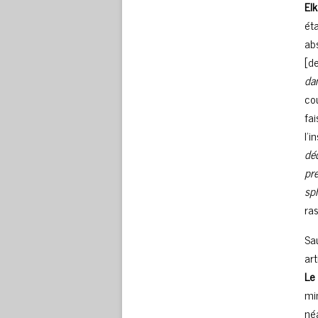
El
ét
ab
[de
dan
co
fai
l’i
dé
pré
sph
ra
Sa
ar
Le
mi
né