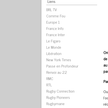
Liens
BRL TV
Comme Fou
Europe 1
France Info
France Inter
Le Figaro
Le Monde
On
Libération
de
New York Times
au
Passe en Profondeur
pas
Renvoi au 22
RMC
Pa
RTL
Rugby Connection
Ou
Rugby Pioneers
l’
Rugbymane
ré