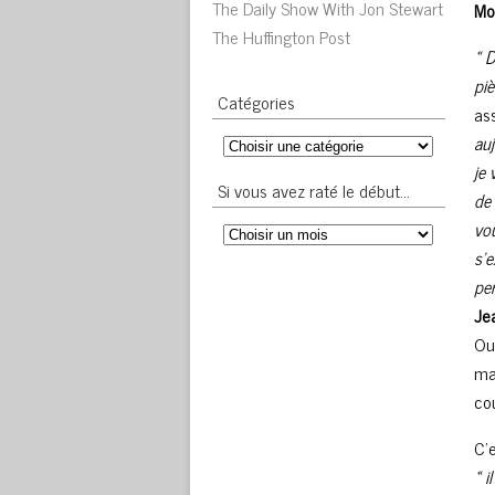
The Daily Show With Jon Stewart
Mo
The Huffington Post
« 
pi
Catégories
as
auj
je 
Si vous avez raté le début…
de 
vou
s’e
pe
Je
Ou
ma
cou
C’
« i