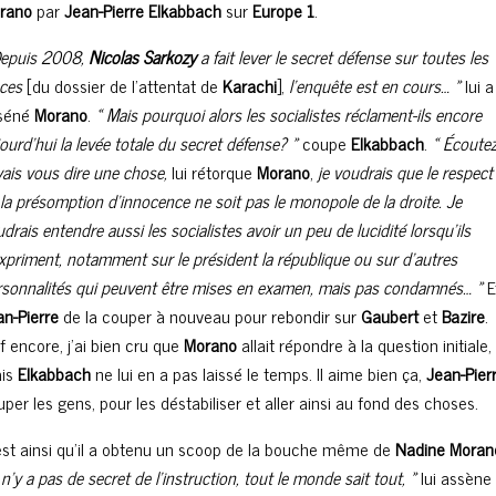
rano
par
Jean-Pierre Elkabbach
sur
Europe 1
.
Depuis 2008,
Nicolas Sarkozy
a fait lever le secret défense sur toutes les
èces
[du dossier de l’attentat de
Karachi
],
l’enquête est en cours… »
lui a
séné
Morano
.
« Mais pourquoi alors les socialistes réclament-ils encore
ourd’hui la levée totale du secret défense? »
coupe
Elkabbach
.
« Écoutez
vais vous dire une chose,
lui rétorque
Morano
,
je voudrais que le respect
la présomption d’innocence ne soit pas le monopole de la droite. Je
drais entendre aussi les socialistes avoir un peu de lucidité lorsqu’ils
xpriment, notamment sur le président la république ou sur d’autres
rsonnalités qui peuvent être mises en examen, mais pas condamnés… »
E
an-Pierre
de la couper à nouveau pour rebondir sur
Gaubert
et
Bazire
.
f encore, j’ai bien cru que
Morano
allait répondre à la question initiale,
is
Elkabbach
ne lui en a pas laissé le temps. Il aime bien ça,
Jean-Pier
per les gens, pour les déstabiliser et aller ainsi au fond des choses.
est ainsi qu’il a obtenu un scoop de la bouche même de
Nadine Moran
l n’y a pas de secret de l’instruction, tout le monde sait tout, »
lui assène