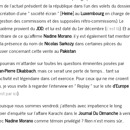
m de l’actuel président de la république dans l’un des volets du dossie
 création d’une « société écran » [
Heine
] au
Luxembourg
en charge de
 gestion des commissions et des supposées rétro-commissions). Le
uxième provient du
JDD
, et lui est daté du 1er décembre (
c’est là
). Et 
ntraire de ce qu’affirme
Nadine Morano
, il y est également fait mentio
 la présence du nom de
Nicolas Sarkozy
dans certaines pièces du
ssier concernant cette vente au
Pakistan
.
 pourrais m’attarder sur toutes les questions éminentes posées par
an-Pierre Elkabbach
, mais ce serait une perte de temps… tant sa
activité est légendaire dans cet exercice. Pour ceux qui ne me croient
, je vous invite à regarder l’interview en « Replay » sur le site
d’Europe
est par ici
).
 puisque nous sommes vendredi, j’attends avec impatience le long
pier d’enquête sur l’affaire Karachi dans le
Journal Du Dimanche
à veni
ec
Nadine Morano
comme témoin privilégié ? Rien n’est moins sûr…