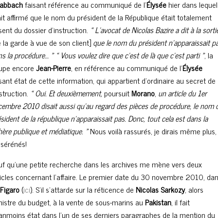
kabbach
faisant référence au communiqué de l’
Élysée
hier dans lequel 
ait affirmé que le nom du président de la République était totalement
sent du dossier d’instruction.
« L’avocat de Nicolas Bazire a dit à la sorti
 la garde à vue de son client]
que le nom du président n’apparaissait p
s la procédure… » « Vous voulez dire que c’est de là que c’est parti »
, la
upe encore
Jean-Pierre
, en référence au communiqué de l’
Élysée
sant état de cette information, qui appartient d’ordinaire au secret de
nstruction.
« Oui. Et deuxièmement,
poursuit
Morano
,
un article du 1er
cembre 2010 disait aussi qu’au regard des pièces de procédure, le nom 
sident de la république n’apparaissait pas. Donc, tout cela est dans la
ère publique et médiatique. »
Nous voilà rassurés, je dirais même plus,
ssérénés!
uf qu’une petite recherche dans les archives me mène vers deux
ticles concernant l’affaire. Le premier date du 30 novembre 2010, da
 Figaro
(
ici
). S’il s’attarde sur la réticence de
Nicolas Sarkozy
, alors
nistre du budget, à la vente de sous-marins au
Pakistan
, il fait
anmoins état dans l’un de ses derniers paragraphes de la mention du