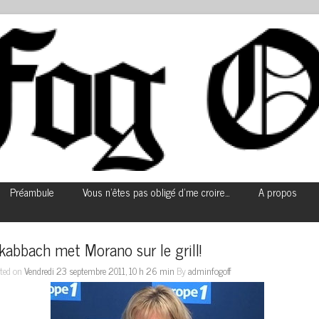
Préambule
Vous n’êtes pas obligé d’me croire…
A propos
kabbach met Morano sur le grill!
ted on
Vendredi 23 septembre 2011, 10 h 26 min
By
adminfogoff