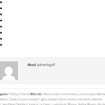
adminfogoff
About
egories:
Politique (France)
Mots-clés :
Bazire
,
canal+
,
commissions
,
communiqué
,
défens
abbach
,
Elysée
,
Europe 1
,
europe1
,
Figaro
,
Gaubert
,
Grand Journal
,
instruction
,
interview
,
D
,
Jean-Pierre Elkabbach
,
Karachi
,
Le Figaro
,
Luxembourg
,
Morano
,
Nadine Morano
,
Nicol