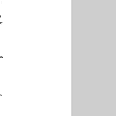
il
e
as
du
ns