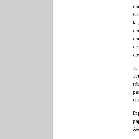
no
(la
la
de
co
de
do
Je
Je
ré
pas
(
c’
Et
pa
Av