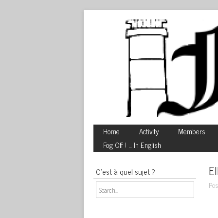
Home
Activity
Members
Fog Off ! … In English
El
C’est à quel sujet ?
Pos