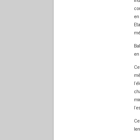
co
en 
Et
mé
Ba
en
Ce
mê
l’é
cha
min
l’
Cel
le