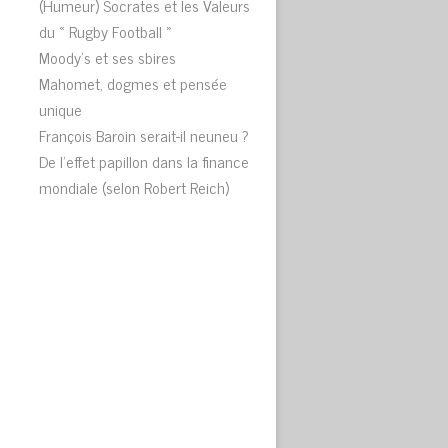
(Humeur) Socrates et les Valeurs
du « Rugby Football »
Moody’s et ses sbires
Mahomet, dogmes et pensée
unique
François Baroin serait-il neuneu ?
De l’effet papillon dans la finance
mondiale (selon Robert Reich)