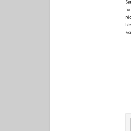
Sa
fo
réd
bi
ex