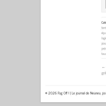
Cat
terr
équ
log
pou
pré
tau
← 
gril
© 2026 Fog Off ! | Le journal de Neuneu, p