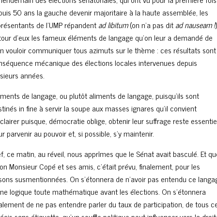
puis 50 ans la gauche devenir majoritaire à la haute assemblée, les
présentants de l’UMP répandent
ad libitum
(on n’a pas dit
ad nauseam !
tour d’eux les fameux éléments de langage qu’on leur a demandé de
en vouloir communiquer tous azimuts sur le thème : ces résultats sont
nséquence mécanique des élections locales intervenues depuis
usieurs années.
éments de langage, ou plutôt aliments de langage, puisqu’ils sont
tinés in fine à servir la soupe aux masses ignares qu’il convient
clairer puisque, démocratie oblige, obtenir leur suffrage reste essentie
r parvenir au pouvoir et, si possible, s’y maintenir.
f, ce matin, au réveil, nous apprîmes que le Sénat avait basculé. Et qu
lon Monsieur Copé et ses amis, c’était prévu, finalement, pour les
isons susmentionnées. On s’étonnera de n’avoir pas entendu ce langa
une logique toute mathématique avant les élections. On s’étonnera
alement de ne pas entendre parler du taux de participation, de tous c
écis sans étiquette, qu’un souffle politique peut influencer vers la droi