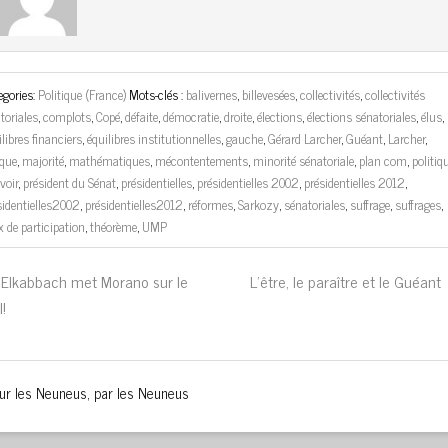
egories:
Politique (France)
Mots-clés :
balivernes
,
billevesées
,
collectivités
,
collectivités
itoriales
,
complots
,
Copé
,
défaite
,
démocratie
,
droite
,
élections
,
élections sénatoriales
,
élus
,
ilibres financiers
,
équilibres institutionnelles
,
gauche
,
Gérard Larcher
,
Guéant
,
Larcher
,
ique
,
majorité
,
mathématiques
,
mécontentements
,
minorité sénatoriale
,
plan com
,
politiq
voir
,
président du Sénat
,
présidentielles
,
présidentielles 2002
,
présidentielles 2012
,
sidentielles2002
,
présidentielles2012
,
réformes
,
Sarkozy
,
sénatoriales
,
suffrage
,
suffrages
,
x de participation
,
théorème
,
UMP
Elkabbach met Morano sur le
L’être, le paraître et le Guéan
l!
our les Neuneus, par les Neuneus