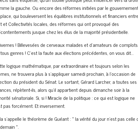
mme la gauche. Ou encore des réformes initiées par le gouvernemen
place, qui bouleversent les équilibres institutionnels et financiers entr
at et Collectivités locales, des réformes qui ont provoqué des
contentements jusque chez les élus de la majorité présidentielle.
livernes ! Billevesées de cerveaux malades et d’amateurs de complots
 tous genres ! C’est la faute aux élections précédentes, on vous dit…
tte logique mathématique, par extraordinaire et toujours selon les
mes, ne trouvera plus à s’appliquer samedi prochain, à l’occasion de
lection du président du Sénat. Le sortant, Gérard Larcher, a toutes ses
nces, répètent-ils, alors qu’il appartient depuis dimanche soir à la
orité sénatoriale. Si, si ! Miracle de la politique : ce qui est logique ne
est pas forcément. Et inversement.
a s’appelle le théorème de Guéant : « la vérité du jour n’est pas celle 
ndemain ».