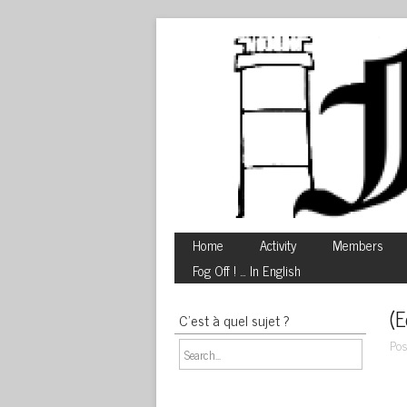
Home
Activity
Members
Fog Off ! … In English
(E
C’est à quel sujet ?
Pos