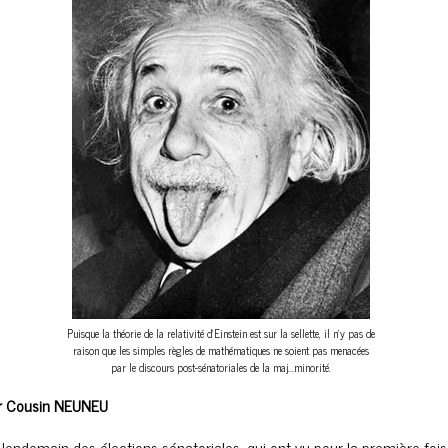
Puisque la théorie de la relativité d'Einstein est sur la sellette, il n'y pas de
raison que les simples règles de mathématiques ne soient pas menacées
par le discours post-sénatoriales de la maj...minorité.
r Cousin NEUNEU
 lendemain des élections sénatoriales, qui ont vu pour la première fois