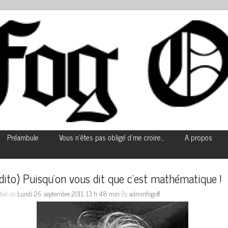
Préambule
Vous n’êtes pas obligé d’me croire…
A propos
dito) Puisqu’on vous dit que c’est mathématique !
ted on
Lundi 26 septembre 2011, 13 h 48 min
By
adminfogoff