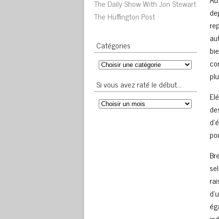
The Daily Show With Jon Stewart
de
The Huffington Post
re
au
Catégories
bi
co
pl
Si vous avez raté le début…
El
des
d’é
pou
Bre
se
ra
d’
ég
ind