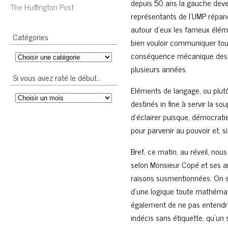
depuis 50 ans la gauche deven
The Huffington Post
représentants de l’UMP répa
autour d’eux les fameux élé
Catégories
bien vouloir communiquer tous
conséquence mécanique des é
plusieurs années.
Si vous avez raté le début…
Eléments de langage, ou plutô
destinés in fine à servir la s
d’éclairer puisque, démocratie
pour parvenir au pouvoir et, si
Bref, ce matin, au réveil, nou
selon Monsieur Copé et ses ami
raisons susmentionnées. On s
d’une logique toute mathémat
également de ne pas entendre 
indécis sans étiquette, qu’un s