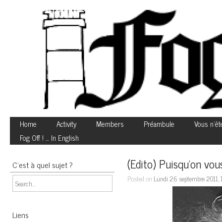
Home
Activity
Members
Préambule
Vous n’êt
Fog Off ! … In English
(Edito) Puisqu’on vou
C’est à quel sujet ?
Posted on
Lundi 26 septembre 2011,
Liens