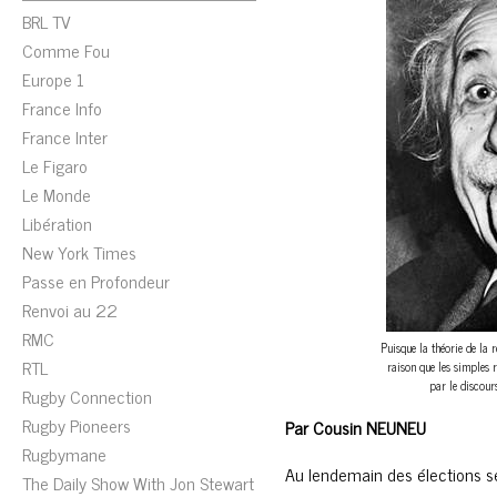
BRL TV
Comme Fou
Europe 1
France Info
France Inter
Le Figaro
Le Monde
Libération
New York Times
Passe en Profondeur
Renvoi au 22
RMC
Puisque la théorie de la re
RTL
raison que les simples 
par le discours
Rugby Connection
Rugby Pioneers
Par Cousin NEUNEU
Rugbymane
Au lendemain des élections sé
The Daily Show With Jon Stewart