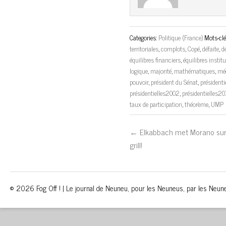
Categories:
Politique (France)
Mots-clé
territoriales
,
complots
,
Copé
,
défaite
,
d
équilibres financiers
,
équilibres instit
logique
,
majorité
,
mathématiques
,
mé
pouvoir
,
président du Sénat
,
présidenti
présidentielles2002
,
présidentielles2
taux de participation
,
théorème
,
UMP
← Elkabbach met Morano sur
grill!
© 2026 Fog Off ! | Le journal de Neuneu, pour les Neuneus, par les Neun