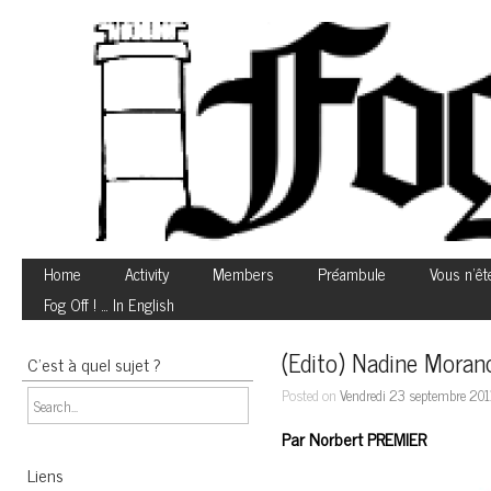
Home
Activity
Members
Préambule
Vous n’êt
Fog Off ! … In English
(Edito) Nadine Morano
C’est à quel sujet ?
Posted on
Vendredi 23 septembre 201
Par Norbert PREMIER
Liens