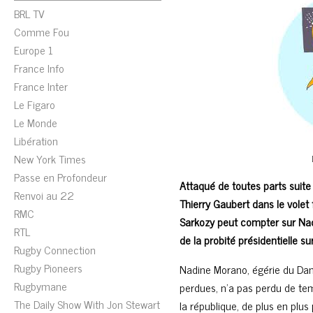
BRL TV
Comme Fou
Europe 1
France Info
France Inter
Le Figaro
Le Monde
Libération
New York Times
Passe en Profondeur
Attaqué de toutes parts suit
Renvoi au 22
Thierry Gaubert dans le volet f
RMC
Sarkozy peut compter sur Nadi
RTL
de la probité présidentielle s
Rugby Connection
Rugby Pioneers
Nadine Morano, égérie du Danc
Rugbymane
perdues, n’a pas perdu de te
The Daily Show With Jon Stewart
la république, de plus en plus