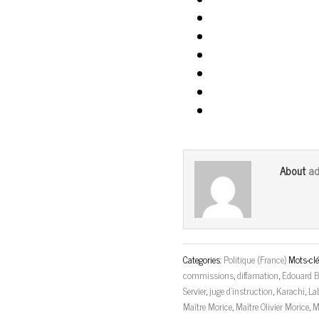
ad
About
Categories:
Politique (France)
Mots-clé
commissions
,
diffamation
,
Edouard B
Servier
,
juge d'instruction
,
Karachi
,
La
Maître Morice
,
Maître Olivier Morice
,
M