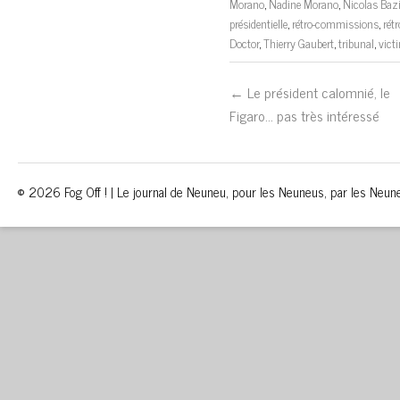
Morano
,
Nadine Morano
,
Nicolas Bazi
présidentielle
,
rétro-commissions
,
rét
Doctor
,
Thierry Gaubert
,
tribunal
,
vict
← Le président calomnié, le
Figaro… pas très intéressé
© 2026 Fog Off ! | Le journal de Neuneu, pour les Neuneus, par les Neun