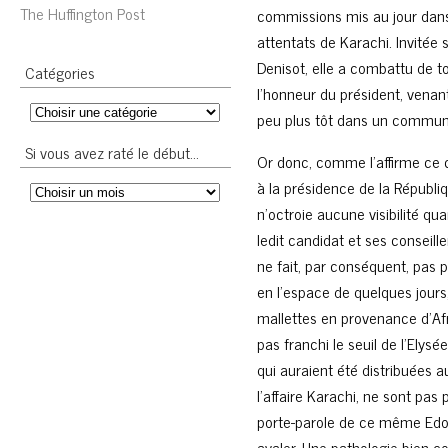
The Huffington Post
commissions mis au jour dans 
attentats de Karachi. Invitée 
Denisot, elle a combattu de t
Catégories
l’honneur du président, venant 
peu plus tôt dans un communi
Si vous avez raté le début…
Or donc, comme l’affirme ce 
à la présidence de la Républi
n’octroie aucune visibilité q
ledit candidat et ses conseill
ne fait, par conséquent, pas p
en l’espace de quelques jours,
mallettes en provenance d’Afr
pas franchi le seuil de l’Elys
qui auraient été distribuées 
l’affaire Karachi, ne sont pas
porte-parole de ce même Edouar
avaler. Une pathologie bien c