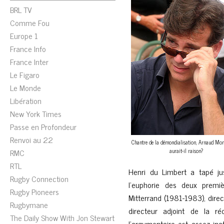
BRL TV
Comme Fou
Europe 1
France Info
France Inter
Le Figaro
Le Monde
Libération
New York Times
Passe en Profondeur
Renvoi au 22
Chantre de la démondialisation, Arnaud Mo
RMC
aurait-il raison?
RTL
Henri du Limbert a tapé ju
Rugby Connection
l’euphorie des deux premi
Rugby Pioneers
Mitterrand (1981-1983), direc
Rugbymane
directeur adjoint de la r
The Daily Show With Jon Stewart
l’argumentaire est assez inat