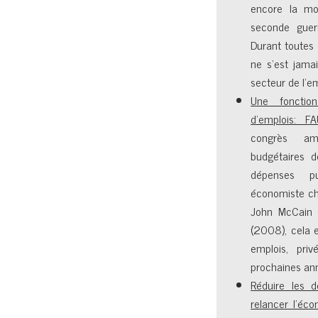
encore la mo
seconde guer
Durant toutes
ne s’est jama
secteur de l’em
Une fonctio
d’emplois: F
congrès am
budgétaires d
dépenses pu
économiste che
John McCain d
(2008), cela 
emplois, priv
prochaines an
Réduire les d
relancer l’éc