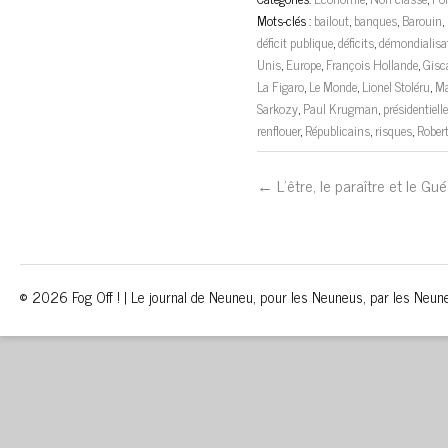
Mots-clés :
bailout
,
banques
,
Barouin
,
déficit publique
,
déficits
,
démondialisa
Unis
,
Europe
,
François Hollande
,
Gisc
La Figaro
,
Le Monde
,
Lionel Stoléru
,
Ma
Sarkozy
,
Paul Krugman
,
présidentiel
renflouer
,
Républicains
,
risques
,
Rober
← L’être, le paraître et le Gu
© 2026 Fog Off ! | Le journal de Neuneu, pour les Neuneus, par les Neun