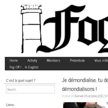
Home
Activity
Members
Préambule
Vous n’êt
Fog Off ! … In English
Je démondialise, tu d
C’est à quel sujet ?
démondialisons !
Posted on
Samedi 15 octobre 2011, 9
Liens